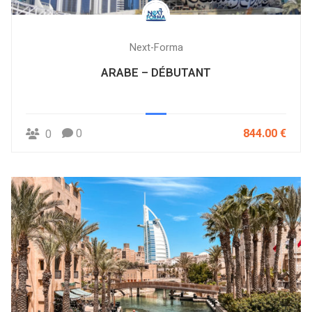
Next-Forma
ARABE – DÉBUTANT
0
844.00 €
0